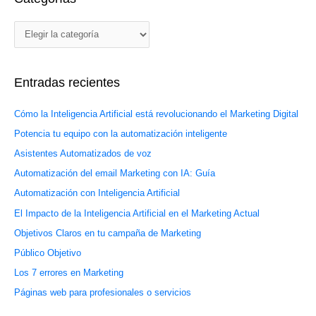
c
g
a
o
r
r
p
í
o
Entradas recientes
a
r
s
:
Cómo la Inteligencia Artificial está revolucionando el Marketing Digital
Potencia tu equipo con la automatización inteligente
Asistentes Automatizados de voz
Automatización del email Marketing con IA: Guía
Automatización con Inteligencia Artificial
El Impacto de la Inteligencia Artificial en el Marketing Actual
Objetivos Claros en tu campaña de Marketing
Público Objetivo
Los 7 errores en Marketing
Páginas web para profesionales o servicios