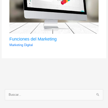
Funciones del Marketing
Marketing Digital
C
B
a
u
t
s