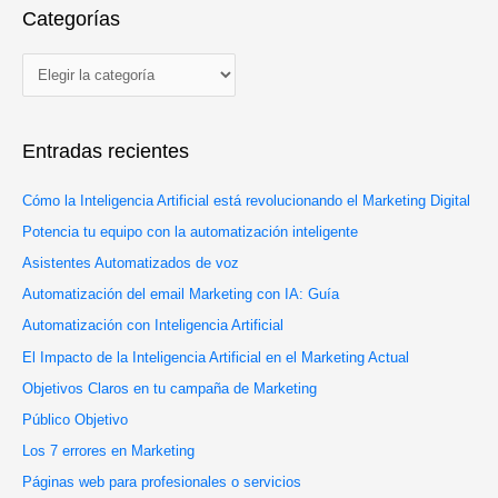
e
Categorías
c
g
a
o
r
r
p
í
o
Entradas recientes
a
r
s
:
Cómo la Inteligencia Artificial está revolucionando el Marketing Digital
Potencia tu equipo con la automatización inteligente
Asistentes Automatizados de voz
Automatización del email Marketing con IA: Guía
Automatización con Inteligencia Artificial
El Impacto de la Inteligencia Artificial en el Marketing Actual
Objetivos Claros en tu campaña de Marketing
Público Objetivo
Los 7 errores en Marketing
Páginas web para profesionales o servicios