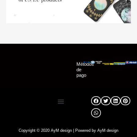
Métodos
de
pago
Descargo de Responsabilidad
Copyright © 2020
AyM design
| Powered by
AyM design