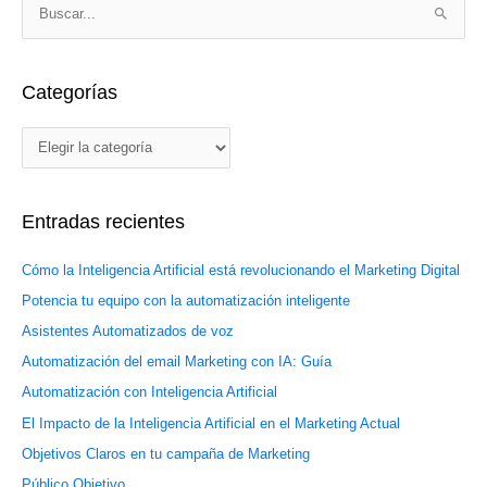
C
B
a
u
t
s
e
Categorías
c
g
a
o
r
r
p
í
o
Entradas recientes
a
r
s
:
Cómo la Inteligencia Artificial está revolucionando el Marketing Digital
Potencia tu equipo con la automatización inteligente
Asistentes Automatizados de voz
Automatización del email Marketing con IA: Guía
Automatización con Inteligencia Artificial
El Impacto de la Inteligencia Artificial en el Marketing Actual
Objetivos Claros en tu campaña de Marketing
Público Objetivo