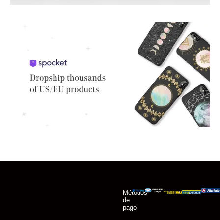
Métodos
de
pago