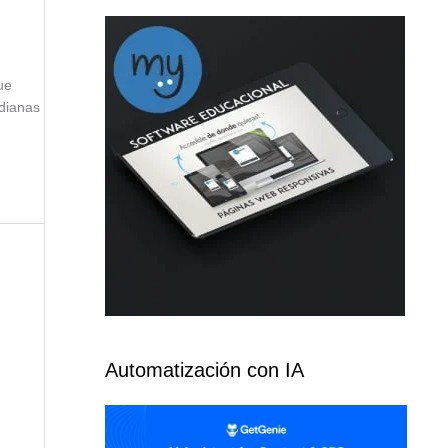
ue
edianas
Automatización con IA