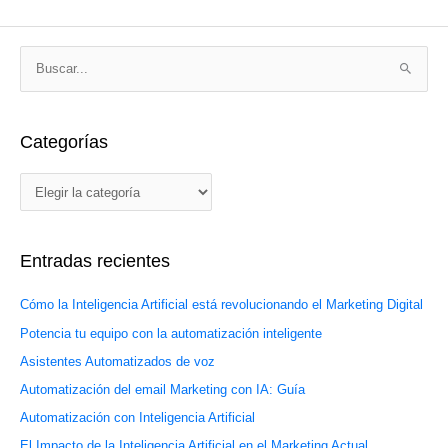
C
B
a
u
t
s
e
Categorías
c
g
a
o
r
r
p
í
o
Entradas recientes
a
r
s
:
Cómo la Inteligencia Artificial está revolucionando el Marketing Digital
Potencia tu equipo con la automatización inteligente
Asistentes Automatizados de voz
Automatización del email Marketing con IA: Guía
Automatización con Inteligencia Artificial
El Impacto de la Inteligencia Artificial en el Marketing Actual