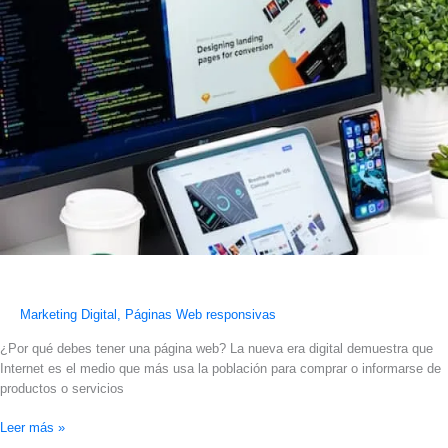
web
Marketing Digital
,
Páginas Web responsivas
¿Por qué debes tener una página web? La nueva era digital demuestra que
Internet es el medio que más usa la población para comprar o informarse de
productos o servicios
Leer más »