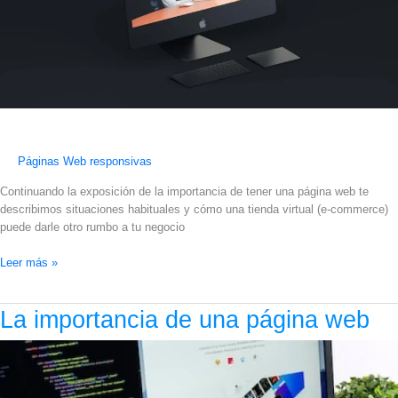
Páginas Web responsivas
Continuando la exposición de la importancia de tener una página web te
describimos situaciones habituales y cómo una tienda virtual (e-commerce)
puede darle otro rumbo a tu negocio
Leer más »
La
La importancia de una página web
importancia
de
una
página